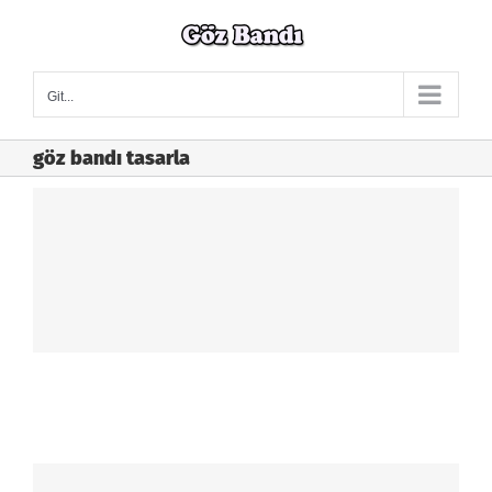
Skip
to
content
Git...
göz bandı tasarla