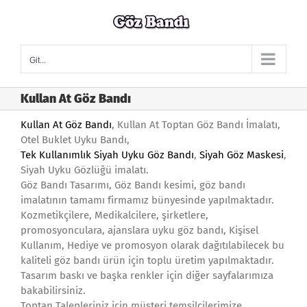
Skip
to
content
Git...
Kullan At Göz Bandı
Kullan At Göz Bandı
, Kullan At Toptan Göz Bandı İmalatı,
Otel Buklet Uyku Bandı,
Tek Kullanımlık
Siyah Uyku Göz Bandı
,
Siyah Göz Maskesi
,
Siyah Uyku Gözlüğü imalatı.
Göz Bandı Tasarımı, Göz Bandı kesimi, göz bandı
imalatının tamamı firmamız bünyesinde yapılmaktadır.
Kozmetikçilere, Medikalcilere, şirketlere,
promosyonculara, ajanslara uyku göz bandı, Kişisel
Kullanım, Hediye ve promosyon olarak dağıtılabilecek bu
kaliteli göz bandı ürün için toplu üretim yapılmaktadır.
Tasarım baskı ve başka renkler için diğer sayfalarımıza
bakabilirsiniz.
Toptan Talepleriniz için müşteri temsilcilerimize