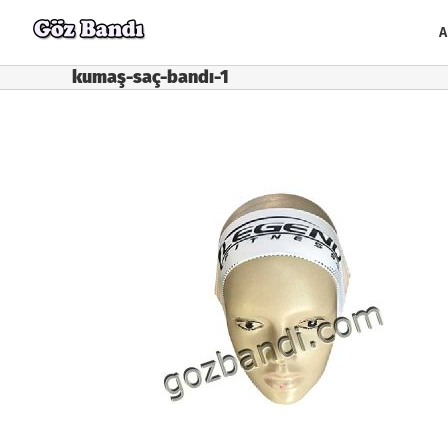
Skip
to
A
content
kumaş-saç-bandı-1