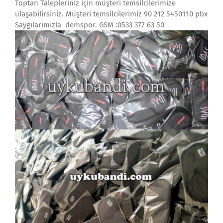
Toptan Talepleriniz için müşteri temsilcilerimize
ulaşabilirsiniz. Müşteri temsilcilerimiz 90 212 5450110 pbx
Saygılarımızla demspor. GSM :0533 377 63 50