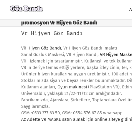
Skip
to
A
content
promosyon Vr Hijyen Göz Bandı
Vr Hijyen Göz Bandı
VR Hijyen Göz Bandı
, Vr Hijyen Göz Bandı İmalatı
Sanal Gözlük Maskesi, VR Hijyen Bandı,
VR Hijyen Maske
VR ı izlemek için tasarlanmıştır. Kullanışlı ve tek kullan
VR ın deriye temas ettiği yerlere, başka izleyicinin, ter, 
Ürünler hijyen kurallarına uygun üretilmiştir. 100 adet 
Stoklarımızda siyah ve beyaz renkler bulunmaktadır. Di
Kullanım alanları,
Oyun makinesi
(PlayStation VR), Etkin
Üniversaldir, yaklaşık 21/22×11/12 cm aralığındadır.
Fabrikamızda, Ajanslara, Şirketlere, Toptancılara Özel ür
Saygılarımızla.
GSM :0533 377 63 50, GSM: 0554 576 67 85 whatsapp
Az Adette VR MASKE satın almak i
çin online siteye gidini