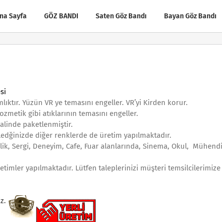
na Sayfa
GÖZ BANDI
Saten Göz Bandı
Bayan Göz Bandı
si
ımlıktır. Yüzün VR ye temasını engeller. VR’yi Kirden korur.
kozmetik gibi atıklarının temasını engeller.
halinde paketlenmiştir.
ledğinizde diğer renklerde de üretim yapılmaktadır.
lik, Sergi, Deneyim, Cafe, Fuar alanlarında, Sinema, Okul, Mühendisl
etimler yapılmaktadır. Lütfen taleplerinizi müşteri temsilcilerimize 
z.