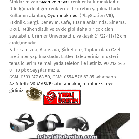
Stoklarımızda
siyah ve beyaz
renkler bulunmaktadır.
Diledğinizde diğer renklerde de üretim yapılmaktadır.
Kullanım alanları,
Oyun makinesi
(PlayStation VR),
Etkinlik, Sergi, Deneyim, Cafe, Fuar alanlarında, Sinema,
Okul, Mühendislik ve ev’de gibi daha bir çok alan
sayılabilir. Ürünler Üniversaldir, yaklaşık 21/22×11/12 cm
aralığındadır.
Fabrikamızda, Ajanslara, Şirketlere, Toptancılara Özel
üretimler yapılmaktadır. Lütfen taleplerinizi müşteri
temsilcilerimize mail yada telefon ile iletiniz. 90 212 545
01 10 pbx Saygılarımızla.
GSM :0533 377 63 50, GSM: 0554 576 67 85 whatsapp
Az Adette VR MASKE satın almak i
çin online siteye
gidiniz.