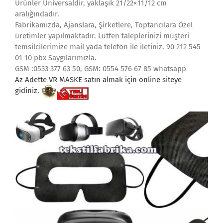
Ürünler Üniversaldir, yaklaşık 21/22×11/12 cm
aralığındadır.
Fabrikamızda, Ajanslara, Şirketlere, Toptancılara Özel
üretimler yapılmaktadır. Lütfen taleplerinizi müşteri
temsilcilerimize mail yada telefon ile iletiniz. 90 212 545
01 10 pbx Saygılarımızla.
GSM :0533 377 63 50, GSM: 0554 576 67 85 whatsapp
Az Adette VR MASKE satın almak i
çin online siteye
gidiniz.