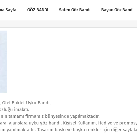
na Sayfa
GÖZ BANDI
Saten Göz Bandı
Bayan Göz Bandı
, Otel Buklet Uyku Bandı,
zlüğü imalatı.
tının tamamı firmamız bünyesinde yapılmaktadır.
lara, ajanslara uyku göz bandı, Kişisel Kullanım, Hediye ve promos
etim yapılmaktadır. Tasarım baskı ve başka renkler için diğer sayfal