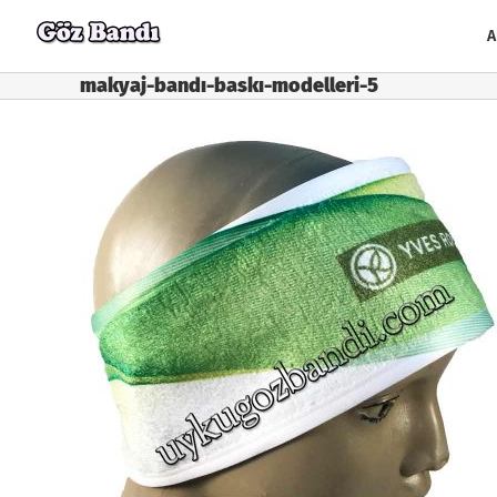
Skip
to
A
content
makyaj-bandı-baskı-modelleri-5