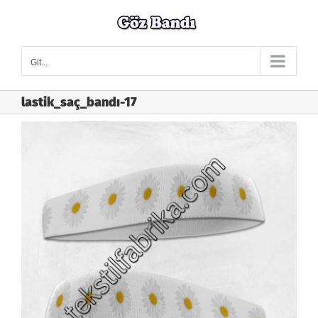
Skip
to
content
Git...
lastik_saç_bandı-17