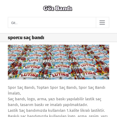
Skip
to
content
Git...
sporcu saç bandı
Spor Saç Bandı, Toptan Spor Saç Bandı, Spor Saç Bandı
İmalatı,
Saç bandı, logo, arma, yazı baskı yapılabilir lastik saç
bandı, tasarım baskı ve imalatı yapılmaktadır.
Lastik Saç bandımızda kullanılan 1.kalite likralı lastiktir.
Baskılı saç bandımızda kullanılan logo, arma, resim, yazı