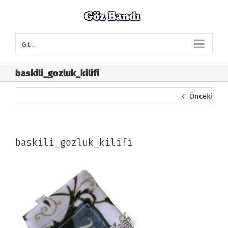
Skip
to
content
Git...
baskili_gozluk_kilifi
Önceki
baskili_gozluk_kilifi