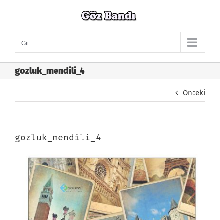
Skip
to
content
Git...
gozluk_mendili_4
Önceki
gozluk_mendili_4