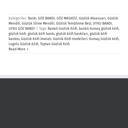
Kategoriler:
Baskı
,
GÖZ BANDI
,
GÖZ MASKESİ
,
Gözlük Aksesuarı
,
Gözlük
Mendili
,
Gözlük Silme Mendili
,
Gözlük Temizleme Bezi
,
UYKU BANDI
,
UYKU GÖZ BANDI
|
Tags:
Baskılı Gözlük Kılıfı
,
baskılı kumaş gözlük kılıfı
,
gözlük kılıfı
,
gözlük kılıfı baskı
,
gözlük kılıfı baskıları
,
gözlük kılıfı
baskısı
,
Gözlük Kılıfı imalatı
,
Gözlük Kılıfı modelleri
,
Kumaş Gözlük kılıfı
,
Logolu Gözlük Kılıfı
,
Toptan Gözlük Kılıfı
Read More