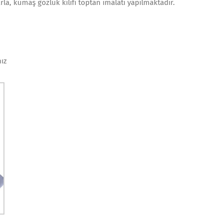
rla, kumaş gözlük kılıfı toptan imalatı yapılmaktadır.
nız