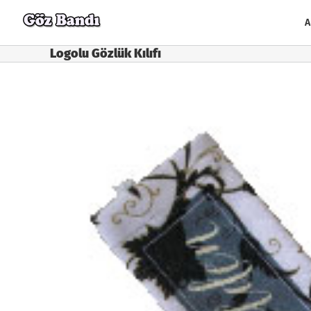
Skip
to
A
content
Logolu Gözlük Kılıfı